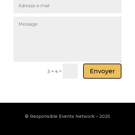
Alternative:
Envoyer
=
3 + 4
© Responsible Events Network – 2025